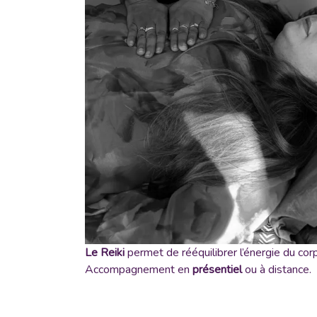
Le Reiki
permet de rééquilibrer l’énergie du cor
Accompagnement en
présentiel
ou à distance.