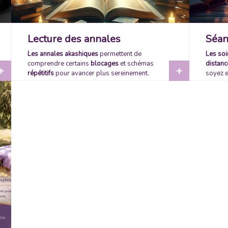
Lecture des annales
Séan
akashiques
dist
Les annales akashiques
permettent de
Les soi
comprendre certains
blocages
et schémas
distanc
+
+
répétitifs
pour avancer plus sereinement.
soyez e